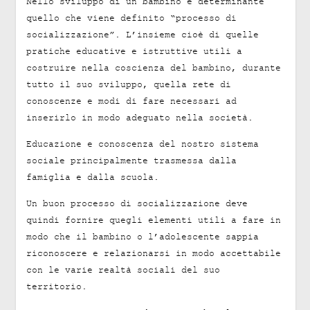
Nello sviluppo di un bambino é determinante
quello che viene definito “processo di
socializzazione”. L’insieme cioè di quelle
pratiche educative e istruttive utili a
costruire nella coscienza del bambino, durante
tutto il suo sviluppo, quella rete di
conoscenze e modi di fare necessari ad
inserirlo in modo adeguato nella società.
Educazione e conoscenza del nostro sistema
sociale principalmente trasmessa dalla
famiglia e dalla scuola.
Un buon processo di socializzazione deve
quindi fornire quegli elementi utili a fare in
modo che il bambino o l’adolescente sappia
riconoscere e relazionarsi in modo accettabile
con le varie realtà sociali del suo
territorio.