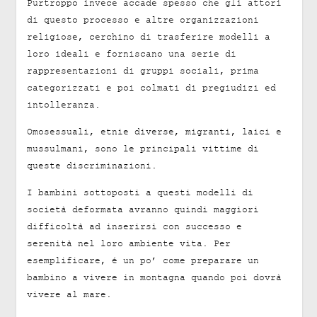
Purtroppo invece accade spesso che gli attori
di questo processo e altre organizzazioni
religiose, cerchino di trasferire modelli a
loro ideali e forniscano una serie di
rappresentazioni di gruppi sociali, prima
categorizzati e poi colmati di pregiudizi ed
intolleranza.
Omosessuali, etnie diverse, migranti, laici e
mussulmani, sono le principali vittime di
queste discriminazioni.
I bambini sottoposti a questi modelli di
società deformata avranno quindi maggiori
difficoltà ad inserirsi con successo e
serenità nel loro ambiente vita. Per
esemplificare, é un po’ come preparare un
bambino a vivere in montagna quando poi dovrà
vivere al mare.