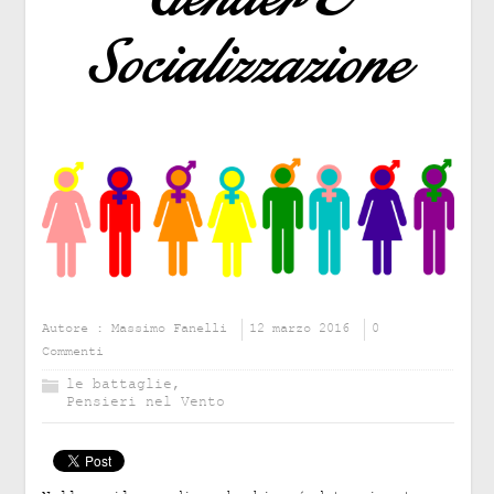
Socializzazione
Autore :
Massimo Fanelli
12 marzo 2016
0
Commenti
le battaglie
,
Pensieri nel Vento